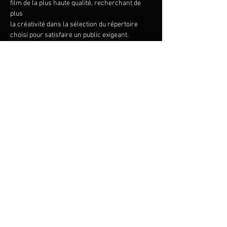
film de la plus haute qualité, recherchant de 
plus
la créativité dans la sélection du répertoire 
choisi pour satisfaire un public exigeant.
Au programme, 14 titres de films consacrés 
mondialement dont Schindler’s List, Cinema
Paradiso, Downton Abbey, Gladiator. En 
primeur, 3 films offrant une trame musicale 
très
Show More
Share this event
© 2023 Francis Choinière - Photography by Tam Lan