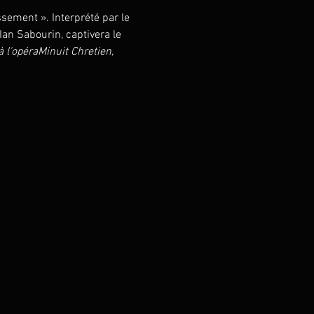
ssement ». Interprété par le 
n Sabourin, captivera le 
à l'opéra
Minuit Chretien, 