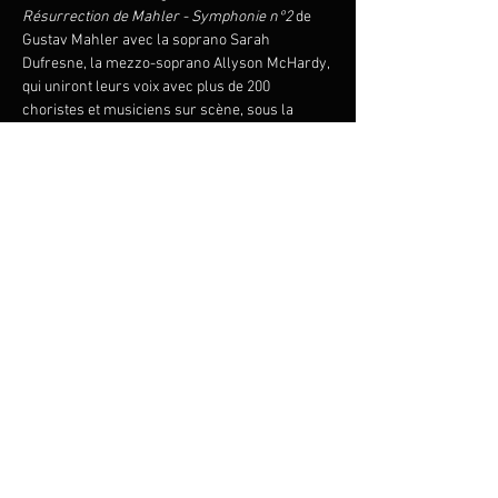
Résurrection de Mahler - Symphonie n°2 
de 
Gustav Mahler avec la soprano Sarah 
Dufresne, la mezzo-soprano Allyson McHardy, 
qui uniront leurs voix avec plus de 200 
choristes et musiciens sur scène, sous la 
direction de Francis Choinière.
Cette œuvre glorieuse de Mahler a pu être 
entendue dans le film acclamé de 2023 
Maestro 
sur le chef d’orchestre Leonard 
Bernstein avec Bradley Cooper.
Gustav MAHLER, 
Résurrection 
- 
Symphonie
n°2
Share this event